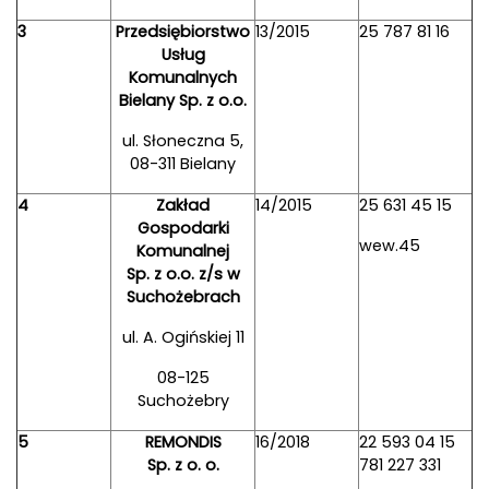
3
Przedsiębiorstwo
13/2015
25 787 81 16
Usług
Komunalnych
Bielany Sp. z o.o.
ul. Słoneczna 5,
08-311 Bielany
4
Zakład
14/2015
25 631 45 15
Gospodarki
wew.45
Komunalnej
Sp. z o.o. z/s w
Suchożebrach
ul. A. Ogińskiej 11
08-125
Suchożebry
5
REMONDIS
16/2018
22 593 04 15
Sp. z o. o.
781 227 331