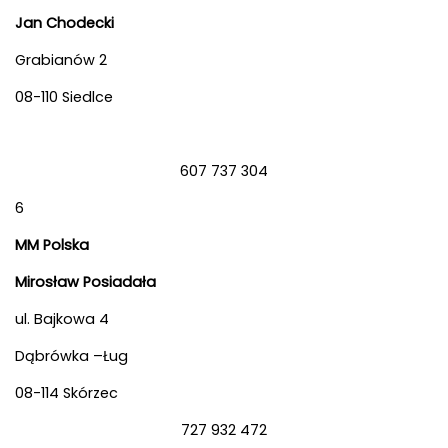
Jan Chodecki
Grabianów 2
08-110 Siedlce
607 737 304
6
MM Polska
Mirosław Posiadała
ul. Bajkowa 4
Dąbrówka –Ług
08-114 Skórzec
727 932 472