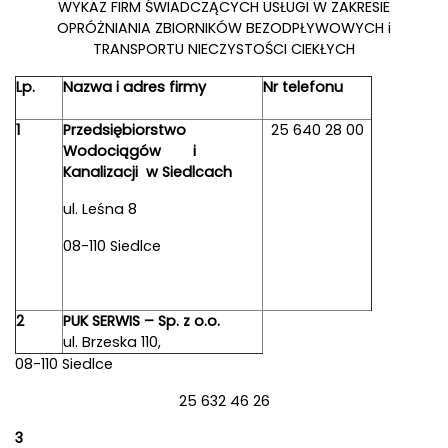
WYKAZ FIRM ŚWIADCZĄCYCH USŁUGI W ZAKRESIE
OPRÓŻNIANIA ZBIORNIKÓW BEZODPŁYWOWYCH i
TRANSPORTU NIECZYSTOŚCI CIEKŁYCH
Lp.
Nazwa i adres firmy
Nr telefonu
1
Przedsiębiorstwo
25 640 28 00
Wodociągów i
Kanalizacji w Siedlcach
ul. Leśna 8
08-110 Siedlce
2
PUK SERWIS – Sp. z o.o.
ul. Brzeska 110,
08-110 Siedlce
25 632 46 26
3