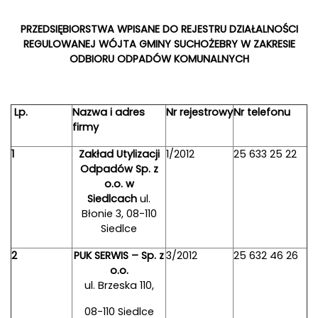
PRZEDSIĘBIORSTWA WPISANE DO REJESTRU DZIAŁALNOŚCI
REGULOWANEJ WÓJTA GMINY SUCHOŻEBRY W ZAKRESIE
ODBIORU ODPADÓW KOMUNALNYCH
Lp.
Nazwa i adres
Nr rejestrowy
Nr telefonu
firmy
1
Zakład Utylizacji
1/2012
25 633 25 22
Odpadów Sp. z
o.o. w
Siedlcach
ul.
Błonie 3, 08-110
Siedlce
2
PUK SERWIS – Sp. z
3/2012
25 632 46 26
o.o.
ul. Brzeska 110,
08-110 Siedlce