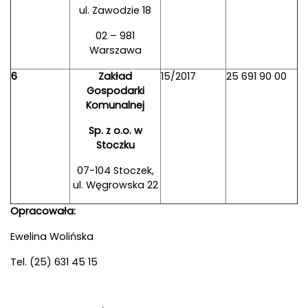
ul. Zawodzie 18
02 – 981
Warszawa
6
Zakład
15/2017
25 691 90 00
Gospodarki
Komunalnej
Sp. z o.o. w
Stoczku
07-104 Stoczek,
ul. Węgrowska 22
Opracowała:
Ewelina Wolińska
Tel. (25) 631 45 15